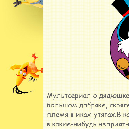
Мультсериал о дядюшке
большом добряке, скряге
племянниках-утятах.В к
в какие-нибудь неприят