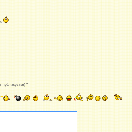
ть
е публикуется) *