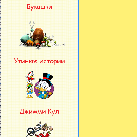
Букашки
Утиные истории
Джимми Кул