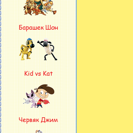
Барашек Шон
Kid vs Kat
Червяк Джим