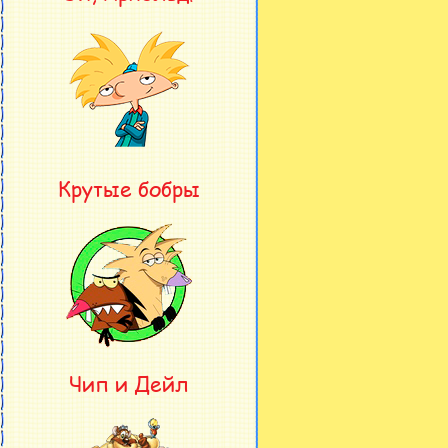
Крутые бобры
Чип и Дейл