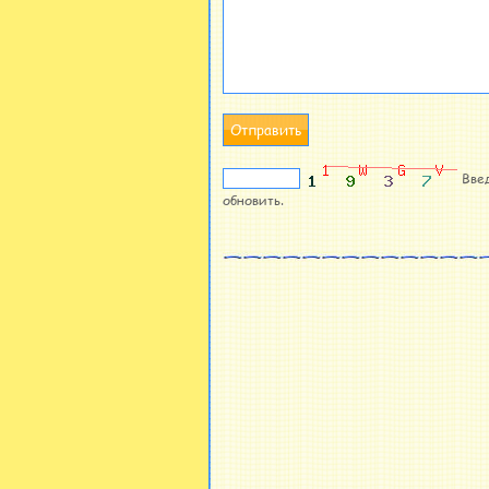
Вве
обновить.