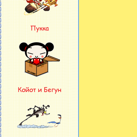
Пукка
Койот и Бегун