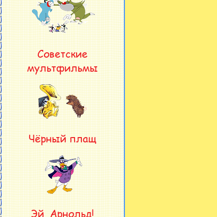
Советские
мультфильмы
Чёрный плащ
Эй, Арнольд!