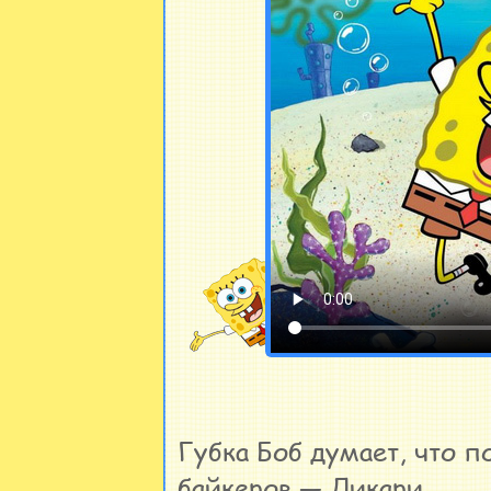
Губка Боб думает, что п
байкеров — Дикари.